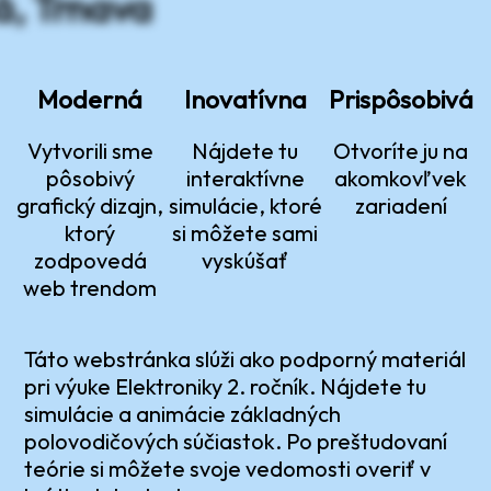
, Trnava
Moderná
Inovatívna
Prispôsobivá
Vytvorili sme
Nájdete tu
Otvoríte ju na
pôsobivý
interaktívne
akomkovľvek
grafický dizajn,
simulácie, ktoré
zariadení
ktorý
si môžete sami
zodpovedá
vyskúšať
web trendom
Táto webstránka slúži ako podporný materiál
pri výuke Elektroniky 2. ročník. Nájdete tu
simulácie a animácie základných
polovodičových súčiastok. Po preštudovaní
teórie si môžete svoje vedomosti overiť v